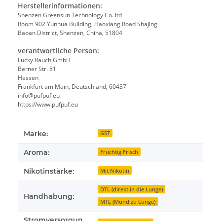
Herstellerinformationen:
Shenzen Greensun Technology Co. ltd
Room 902 Yunhua Building, Haoxiang Road Shajing
Baoan District, Shenzen, China, 51804
verantwortliche Person:
Lucky Rauch GmbH
Berner Str. 81
Hessen
Frankfurt am Main, Deutschland, 60437
info@pufpuf.eu
https://www.pufpuf.eu
Marke:
GST
Aroma:
Fruchtig Frisch
Nikotinstärke:
Mit Nikotin
DTL (direkt in die Lunge)
Handhabung:
MTL (Mund zu Lunge)
Stromversorgun