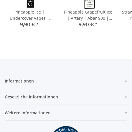
Pineapple Ice |
Pineapple Grapefruit Ice
Stra
Undercover Vapes |
| Artery | Abar 900 |
Na
Nikotin 20mg/ml |
Nikotin 20mg/ml Einweg
20
9,90 €
*
9,90 €
*
Einweg E-Zigarette / E-
E-Zigarette / E-Shisha |
Zig
Shisha | 600 Züge
900 Züge
Informationen
Gesetzliche Informationen
Weitere Informationen