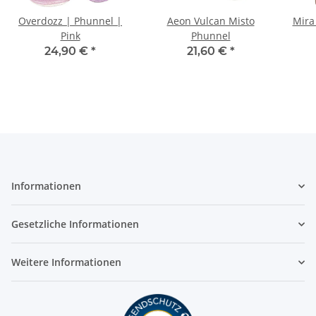
Overdozz | Phunnel |
Aeon Vulcan Misto
Mira
Pink
Phunnel
24,90 €
*
21,60 €
*
Informationen
Gesetzliche Informationen
Weitere Informationen