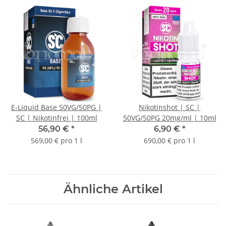
E-Liquid Base 50VG/50PG |
Nikotinshot | SC |
SC | Nikotinfrei | 100ml
50VG/50PG 20mg/ml | 10ml
56,90 €
*
6,90 €
*
569,00 € pro 1 l
690,00 € pro 1 l
Ähnliche Artikel