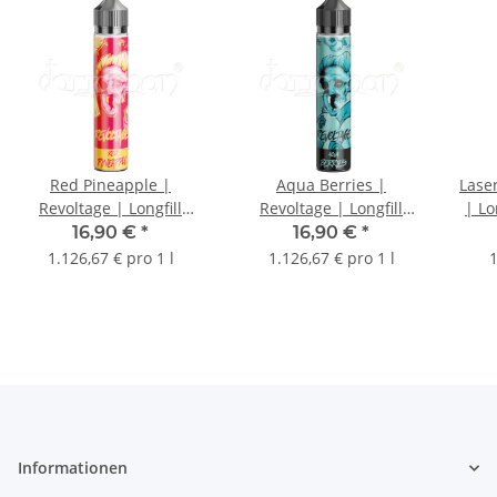
Red Pineapple |
Aqua Berries |
Lase
Revoltage | Longfill
Revoltage | Longfill
| Lo
Aroma | 15ml
Aroma | 15ml
16,90 €
*
16,90 €
*
1.126,67 € pro 1 l
1.126,67 € pro 1 l
1
Informationen