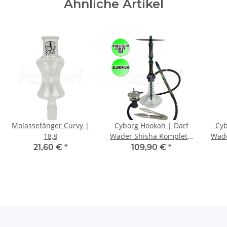
Ähnliche Artikel
Molassefänger Curvy |
Cyborg Hookah | Darf
Cyb
18,8
Wader Shisha Komplett-
Wade
Set | Schwarz / Grün
Set 
21,60 €
*
109,90 €
*
(Saudi Bowl)