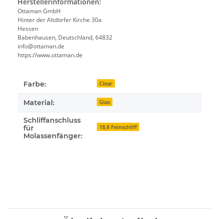
Herstellerinformationen:
Ottaman GmbH
Hinter der Altdörfer Kirche 30a
Hessen
Babenhausen, Deutschland, 64832
info@ottaman.de
https://www.ottaman.de
Farbe:
Clear
Material:
Glas
Schliffanschluss
18,8 Feinschliff
für
Molassenfänger: