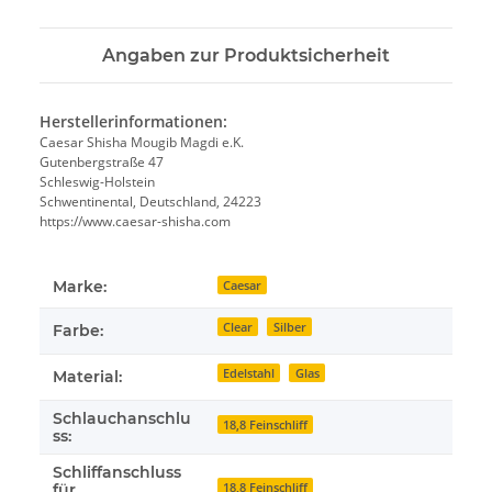
Angaben zur Produktsicherheit
Herstellerinformationen:
Caesar Shisha Mougib Magdi e.K.
Gutenbergstraße 47
Schleswig-Holstein
Schwentinental, Deutschland, 24223
https://www.caesar-shisha.com
Marke:
Caesar
Clear
Silber
Farbe:
Edelstahl
Glas
Material:
Schlauchanschlu
18,8 Feinschliff
ss:
Schliffanschluss
18,8 Feinschliff
für