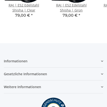
RAJ | ES2 Edelstahl
RAJ | ES2 Edelstahl
RA
Shisha | Clear
Shisha | Grün
79,00 €
*
79,00 €
*
Informationen
Gesetzliche Informationen
Weitere Informationen