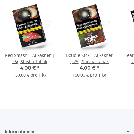
Red Smash | Al Fakher |
Double Kick | Al Fakher
Tear
25g Shisha Tabak
| 25g Shisha Tabak
2
4,00 €
*
4,00 €
*
160,00 € pro 1 kg
160,00 € pro 1 kg
1
Informationen