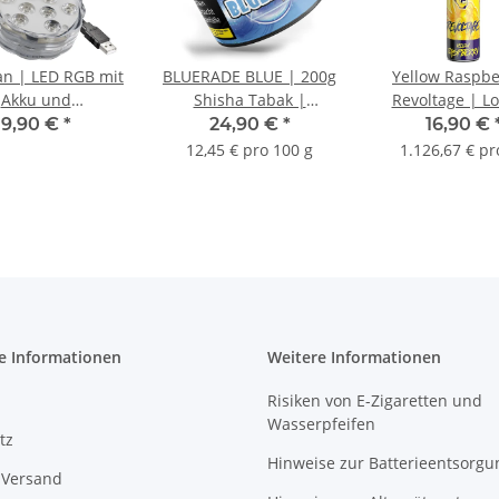
n | LED RGB mit
BLUERADE BLUE | 200g
Yellow Raspbe
Akku und
Shisha Tabak |
Revoltage | Lo
bedienung 7cm
Powered by Ottaman
Aroma | 15
9,90 €
*
24,90 €
*
16,90 €
12,45 € pro 100 g
1.126,67 € pro
e Informationen
Weitere Informationen
Risiken von E-Zigaretten und
Wasserpfeifen
tz
Hinweise zur Batterieentsorgu
 Versand