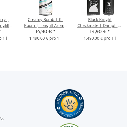
rry |
Creamy Bomb | K-
Black Knight
ngfill
Boom | Longfill Aroma
Checkmate | Dampflion
ml
| 10ml
| Longfill Aroma | 10ml
*
14,90 €
*
14,90 €
*
 1 l
1.490,00 € pro 1 l
1.490,00 € pro 1 l
ng