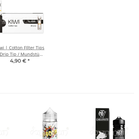
wi | Cotton FIlter Tips
 Drip Tip / Mundstück
| Weiß | 20 Stk.
4,90 €
*