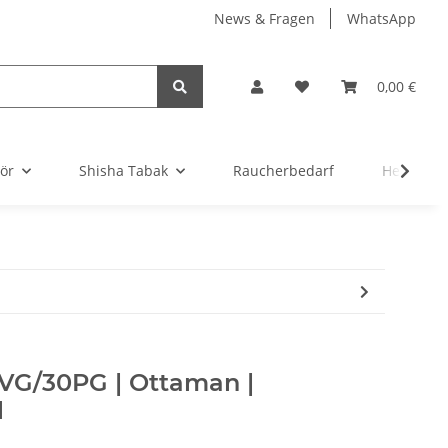
News & Fragen
WhatsApp
0,00 €
ör
Shisha Tabak
Raucherbedarf
Headsho
0VG/30PG | Ottaman |
l