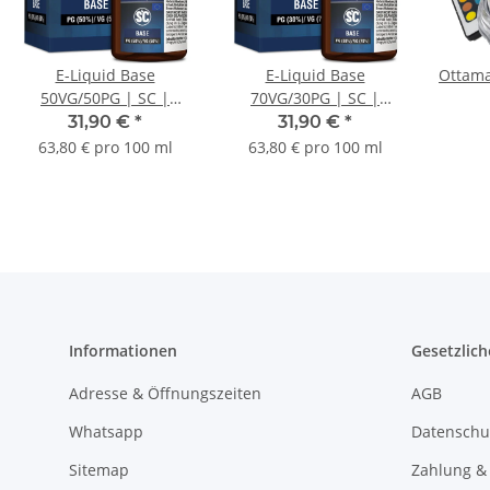
E-Liquid Base
E-Liquid Base
Ottama
50VG/50PG | SC |
70VG/30PG | SC |
Nikotinfrei | 50ml
Nikotinfrei | 50ml
Fer
31,90 €
*
31,90 €
*
63,80 € pro 100 ml
63,80 € pro 100 ml
Informationen
Gesetzlich
Adresse & Öffnungszeiten
AGB
Whatsapp
Datenschu
Sitemap
Zahlung &