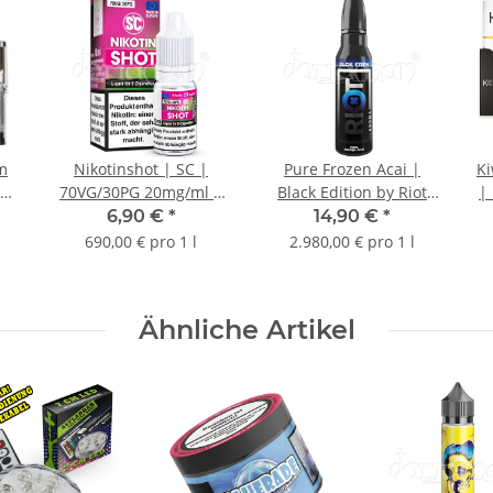
m
Nikotinshot | SC |
Pure Frozen Acai |
Ki
70VG/30PG 20mg/ml |
Black Edition by Riot
|
ent
10ml
Squad | Longfill Aroma
6,90 €
*
14,90 €
*
| 5ml
690,00 € pro 1 l
2.980,00 € pro 1 l
Ähnliche Artikel