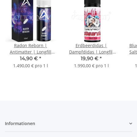
Radon Reborn |
Erdbeerdidas |
Blu
Antimatter | Longfill
Dampfdidas | Longfill
Sal
Aroma | 10ml
Aroma | 10ml
14,90 €
*
19,90 €
*
1.490,00 € pro 1 l
1.990,00 € pro 1 l
1
Informationen