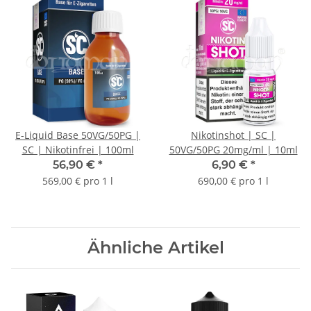
E-Liquid Base 50VG/50PG |
Nikotinshot | SC |
SC | Nikotinfrei | 100ml
50VG/50PG 20mg/ml | 10ml
56,90 €
*
6,90 €
*
569,00 € pro 1 l
690,00 € pro 1 l
Ähnliche Artikel