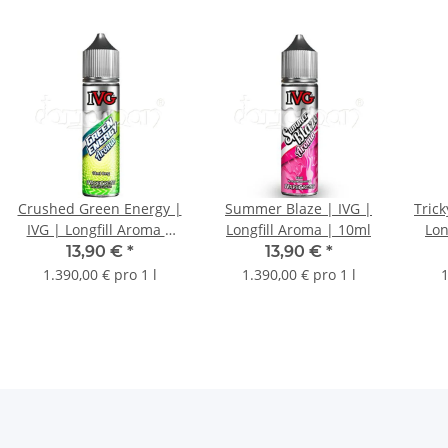
Crushed Green Energy |
Summer Blaze | IVG |
Tric
IVG | Longfill Aroma |
Longfill Aroma | 10ml
Lon
10ml
13,90 €
*
13,90 €
*
1.390,00 € pro 1 l
1.390,00 € pro 1 l
1