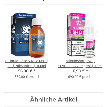
E-Liquid Base 50VG/50PG |
Nikotinshot | SC |
SC | Nikotinfrei | 100ml
50VG/50PG 20mg/ml | 10ml
56,90 €
*
6,90 €
*
569,00 € pro 1 l
690,00 € pro 1 l
Ähnliche Artikel