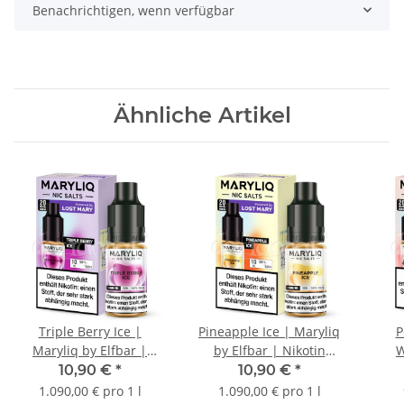
Benachrichtigen, wenn verfügbar
Ähnliche Artikel
Triple Berry Ice |
Pineapple Ice | Maryliq
P
Maryliq by Elfbar |
by Elfbar | Nikotin
W
Nikotin 10mg/ml |
10mg/ml | Liquid | 10ml
Ma
10,90 €
*
10,90 €
*
Liquid | 10ml
N
1.090,00 € pro 1 l
1.090,00 € pro 1 l