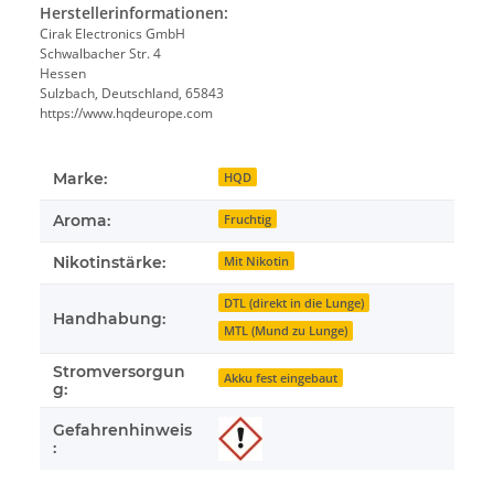
Herstellerinformationen:
Cirak Electronics GmbH
Schwalbacher Str. 4
Hessen
Sulzbach, Deutschland, 65843
https://www.hqdeurope.com
Marke:
HQD
Aroma:
Fruchtig
Nikotinstärke:
Mit Nikotin
DTL (direkt in die Lunge)
Handhabung:
MTL (Mund zu Lunge)
Stromversorgun
Akku fest eingebaut
g:
Gefahrenhinweis
: