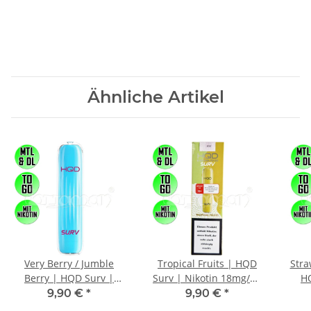
Ähnliche Artikel
Very Berry / Jumble
Tropical Fruits | HQD
Stra
Berry | HQD Surv |
Surv | Nikotin 18mg/ml
HQ
Nikotin 18mg/ml |
| Einweg E-Zigarette / E-
18
9,90 €
*
9,90 €
*
Einweg E-Zigarette / E-
Shisha | 600 Züge
Zig