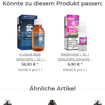
Könnte zu diesem Produkt passen:
E-Liquid Base
Nikotinshot | SC |
50VG/50PG | SC |
50VG/50PG 20mg/ml |
Nikotinfrei | 100ml
10ml
56,90 €
*
6,90 €
*
569,00 € pro 1 l
690,00 € pro 1 l
Ähnliche Artikel