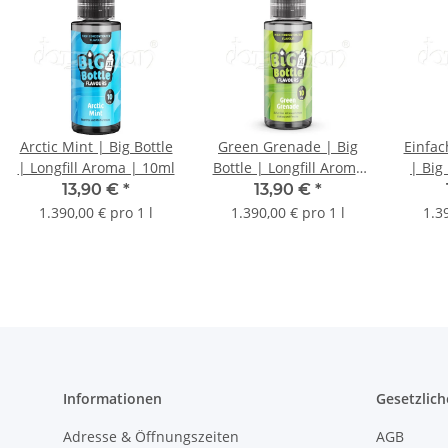
Arctic Mint | Big Bottle
Green Grenade | Big
Einfac
| Longfill Aroma | 10ml
Bottle | Longfill Aroma
| Big 
| 10ml
A
13,90 €
*
13,90 €
*
1.390,00 € pro 1 l
1.390,00 € pro 1 l
1.3
Informationen
Gesetzlich
Adresse & Öffnungszeiten
AGB