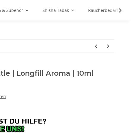
a & Zubehör
Shisha Tabak
Raucherbedarf
ttle | Longfill Aroma | 10ml
ten