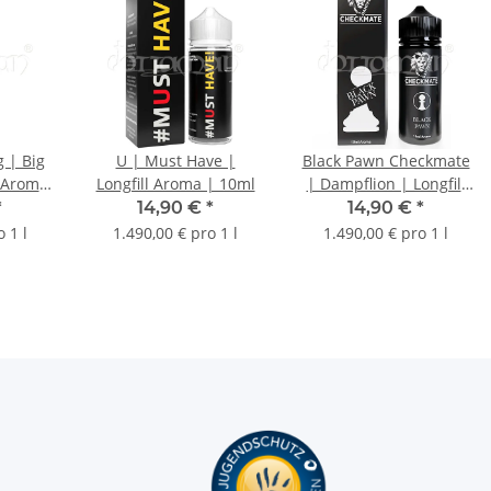
g | Big
U | Must Have |
Black Pawn Checkmate
l Aroma
Longfill Aroma | 10ml
| Dampflion | Longfill
Aroma | 10ml
*
14,90 €
*
14,90 €
*
 1 l
1.490,00 € pro 1 l
1.490,00 € pro 1 l