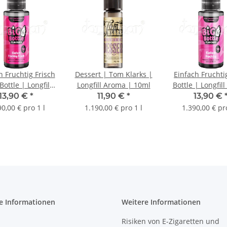
h Fruchtig Frisch
Dessert | Tom Klarks |
Einfach Fruchti
Bottle | Longfill
Longfill Aroma | 10ml
Bottle | Longfil
roma | 10ml
| 10ml
13,90 €
*
11,90 €
*
13,90 €
90,00 € pro 1 l
1.190,00 € pro 1 l
1.390,00 € pro
e Informationen
Weitere Informationen
Risiken von E-Zigaretten und