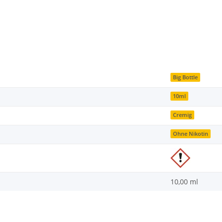
Big Bottle
10ml
Cremig
Ohne Nikotin
10,00 ml