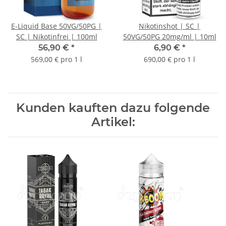
E-Liquid Base 50VG/50PG |
Nikotinshot | SC |
SC | Nikotinfrei | 100ml
50VG/50PG 20mg/ml | 10ml
56,90 €
*
6,90 €
*
569,00 € pro 1 l
690,00 € pro 1 l
Kunden kauften dazu folgende
Artikel: