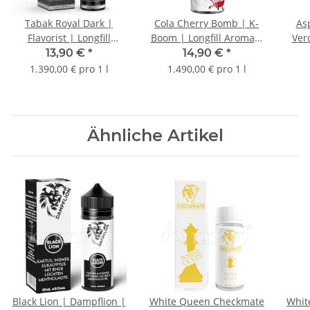
Tabak Royal Dark |
Cola Cherry Bomb | K-
Asp
Flavorist | Longfill
Boom | Longfill Aroma |
Ver
Aroma | 10ml
10ml
13,90 €
*
14,90 €
*
1.390,00 € pro 1 l
1.490,00 € pro 1 l
Ähnliche Artikel
Black Lion | Dampflion |
White Queen Checkmate
Whit