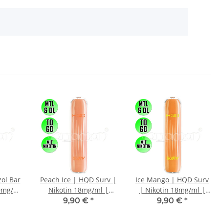
zol Bar
Peach Ice | HQD Surv |
Ice Mango | HQD Surv
20mg/ml
Nikotin 18mg/ml |
| Nikotin 18mg/ml |
rette /
Einweg E-Zigarette / E-
Einweg E-Zigarette / E-
9,90 €
*
9,90 €
*
 Züge
Shisha | 600 Züge
Shisha | 600 Züge