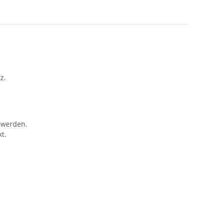
z.
t werden.
t.