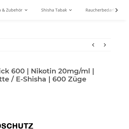
a & Zubehör
Shisha Tabak
Raucherbedarf
ick 600 | Nikotin 20mg/ml |
te / E-Shisha | 600 Züge