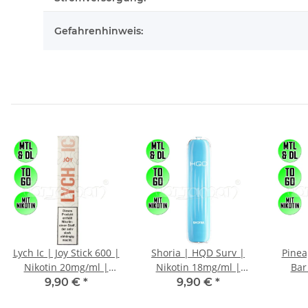
Gefahrenhinweis:
Lych Ic | Joy Stick 600 |
Shoria | HQD Surv |
Pinea
Nikotin 20mg/ml |
Nikotin 18mg/ml |
Bar
Einweg E-Zigarette / E-
Einweg E-Zigarette / E-
20mg/
9,90 €
*
9,90 €
*
Shisha | 600 Züge
Shisha | 600 Züge
Zigare