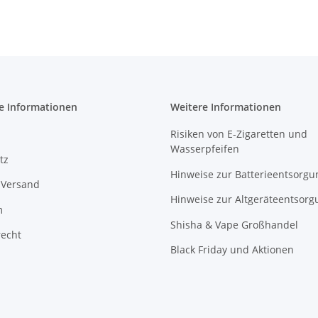
500 Züge
e Informationen
Weitere Informationen
Risiken von E-Zigaretten und
Wasserpfeifen
tz
Hinweise zur Batterieentsorgu
 Versand
Hinweise zur Altgeräteentsorg
m
Shisha & Vape Großhandel
recht
Black Friday und Aktionen