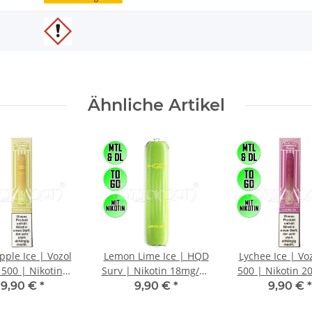
Ähnliche Artikel
pple Ice | Vozol
Lemon Lime Ice | HQD
Lychee Ice | Vo
 500 | Nikotin
Surv | Nikotin 18mg/ml
500 | Nikotin 
ml | Einweg E-
| Einweg E-Zigarette /
| Einweg E-Ziga
9,90 €
*
9,90 €
*
9,90 €
*
tte / E-Shisha |
E-Shisha | 600 Züge
E-Shisha | 500