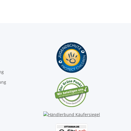
ng
ung