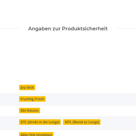
Angaben zur Produktsicherheit
Joy Stick
Fruchtig Frisch
Mit Nikotin
DTL (direkt in die Lunge)
MTL (Mund zu Lunge)
Akku fest eingebaut