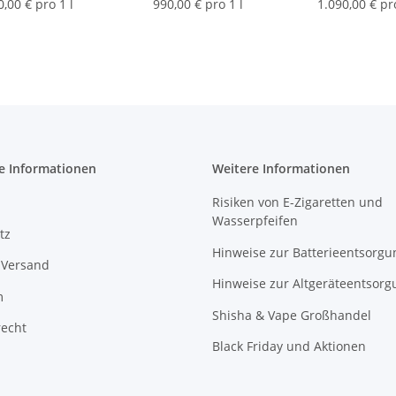
10ml
10ml
0,00 € pro 1 l
990,00 € pro 1 l
1.090,00 € pro
e Informationen
Weitere Informationen
Risiken von E-Zigaretten und
Wasserpfeifen
tz
Hinweise zur Batterieentsorgu
 Versand
Hinweise zur Altgeräteentsorg
m
Shisha & Vape Großhandel
recht
Black Friday und Aktionen