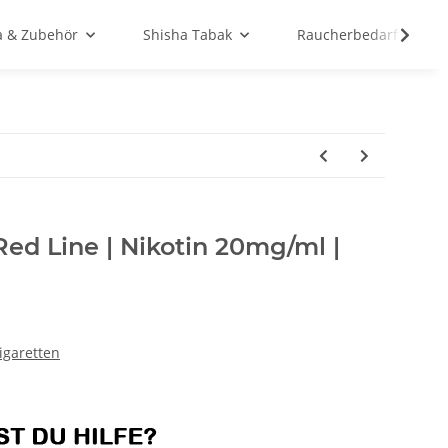
a & Zubehör
Shisha Tabak
Raucherbedarf
Red Line | Nikotin 20mg/ml |
Zigaretten