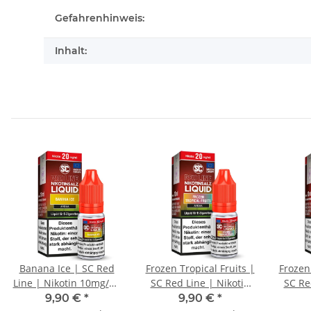
Gefahrenhinweis:
Inhalt:
Banana Ice | SC Red
Frozen Tropical Fruits |
Frozen 
Line | Nikotin 10mg/ml
SC Red Line | Nikotin
SC Re
| Liquid | 10ml
10mg/ml | Liquid |
20mg
9,90 €
*
9,90 €
*