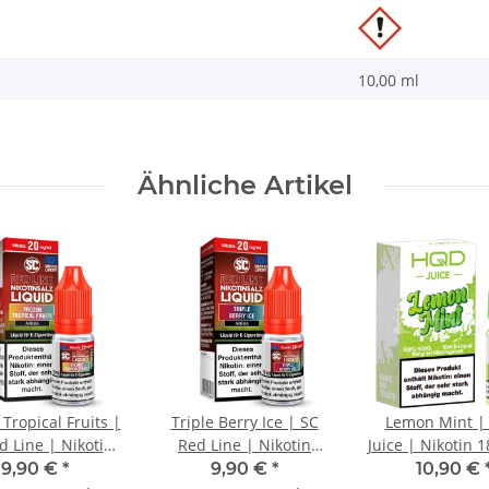
10,00 ml
Ähnliche Artikel
Tropical Fruits |
Triple Berry Ice | SC
Lemon Mint |
d Line | Nikotin
Red Line | Nikotin
Juice | Nikotin 
/ml | Liquid |
10mg/ml | Liquid |
| Liquid | 1
9,90 €
*
9,90 €
*
10,90 €