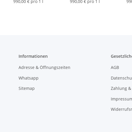
10ml
990,00 € pro 1 l
990,00 € pro 1 l
99
Informationen
Gesetzlich
Adresse & Öffnungszeiten
AGB
Whatsapp
Datenschu
Sitemap
Zahlung &
Impressu
Widerrufs