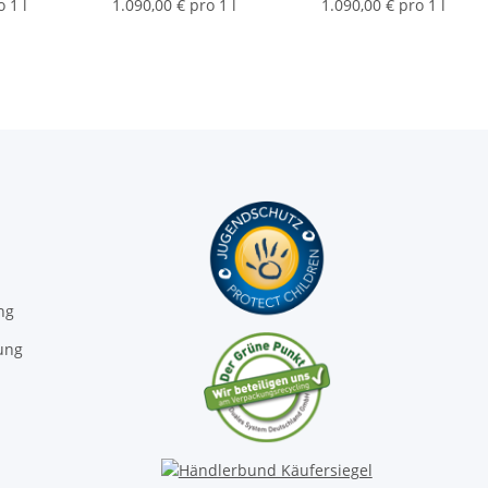
10ml
10ml
 1 l
1.090,00 € pro 1 l
1.090,00 € pro 1 l
ng
ung