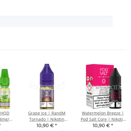
 HQD
Grape Ice | RandM
Watermelon Breeze |
18mg/ml
Tornado | Nikotin
Pod Salt Core | Nikotin
0ml
20mg/ml | Liquid |
20mg/ml | Liquid |
*
10,90 €
*
10,90 €
*