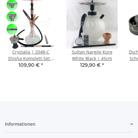
Crystalia | 2048-C
Sultan Nargile Küre
Dsch
Shisha Komplett-Set |
White Black | 45cm
Sch
Rosègold
109,90 €
*
129,90 €
*
Informationen