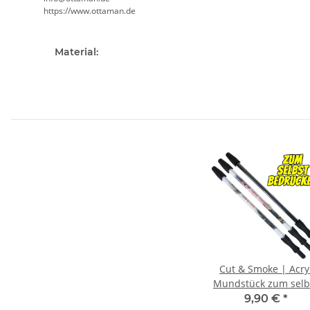
https://www.ottaman.de
Material:
Cut & Smoke | Acry
Mundstück zum selb
bedrucken
9,90 €
*