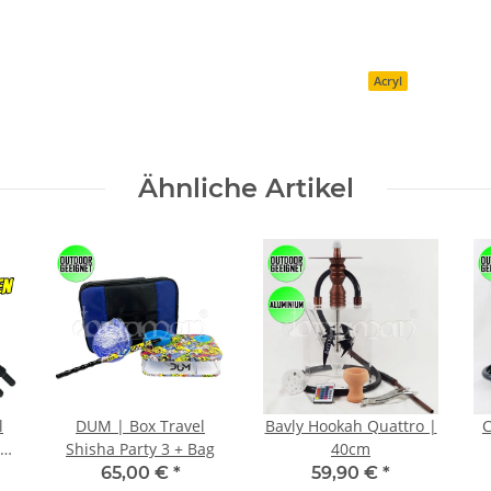
Acryl
Ähnliche Artikel
l
DUM | Box Travel
Bavly Hookah Quattro |
C
st
Shisha Party 3 + Bag
40cm
65,00 €
*
59,90 €
*