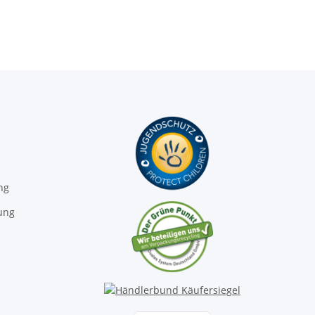
ng
ung