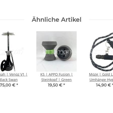
Ähnliche Artikel
ah | Venoz V1 |
KS | APPO Fusion |
Moze | Gold L
Black Swan
Steinkopf | Green
Umhänge Hyg
Mundstück | S
175,00 €
*
19,50 €
*
14,90 €