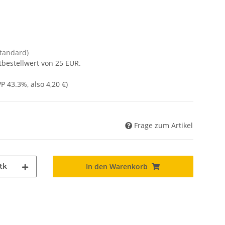
Standard)
tbestellwert von 25 EUR.
UVP
43.3%
, also
4,20 €
)
Frage zum Artikel
tk
In den Warenkorb