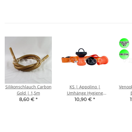
Silikonschlauch Carbon
KS | Appolino |
Venook
Gold | 1,5m
Umhänge Hygiene
Mundstück | Orange
8,60 €
*
10,90 €
*