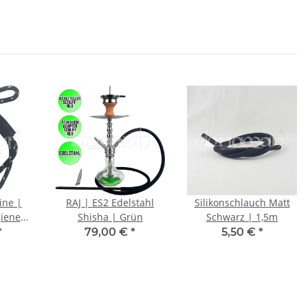
ine |
RAJ | ES2 Edelstahl
Silikonschlauch Matt
iene
Shisha | Grün
Schwarz | 1,5m
chwarz
*
79,00 €
*
5,50 €
*