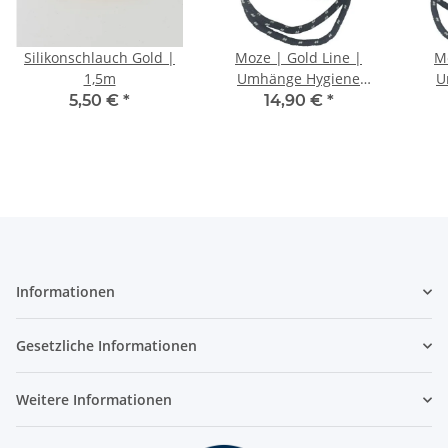
Silikonschlauch Gold |
Moze | Gold Line |
M
1,5m
Umhänge Hygiene
U
Mundstück | Schwarz
M
5,50 €
*
14,90 €
*
Informationen
Gesetzliche Informationen
Weitere Informationen