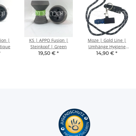
ion |
KS | APPO Fusion |
Moze | Gold Line |
tique
Steinkopf | Green
Umhänge Hygiene
Mundstück | Blau
*
19,50 €
*
14,90 €
*