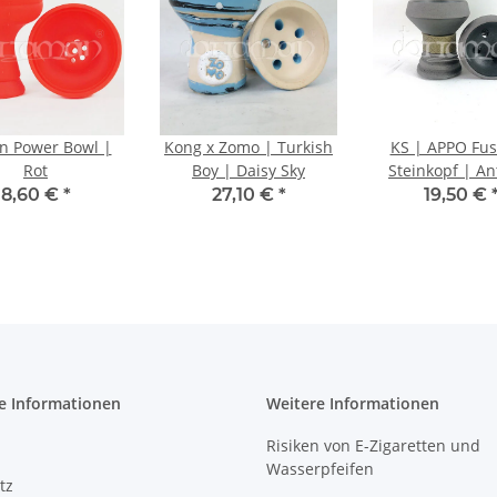
on Power Bowl |
Kong x Zomo | Turkish
KS | APPO Fus
Rot
Boy | Daisy Sky
Steinkopf | An
8,60 €
*
27,10 €
*
19,50 €
e Informationen
Weitere Informationen
Risiken von E-Zigaretten und
Wasserpfeifen
tz