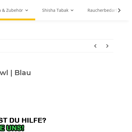
a & Zubehör
Shisha Tabak
Raucherbedarf
wl | Blau