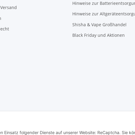
Hinweise zur Batterieentsorgu
 Versand
Hinweise zur Altgeräteentsorg
m
Shisha & Vape Großhandel
recht
Black Friday und Aktionen
© Ottaman.de
den Einsatz folgender Dienste auf unserer Website: ReCaptcha. Sie k