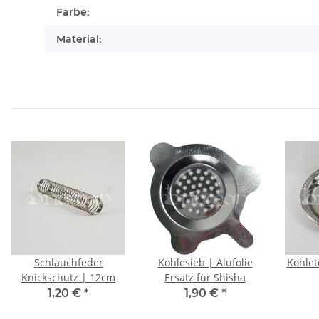
Farbe:
Material:
Schlauchfeder
Kohlesieb | Alufolie
Kohlete
Knickschutz | 12cm
Ersatz für Shisha
1,20 €
*
1,90 €
*