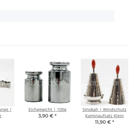
ange |
Eichgewicht | 100g
Smokah | Windschutz
z
Kaminaufsatz Klein
3,90 €
*
11,90 €
*