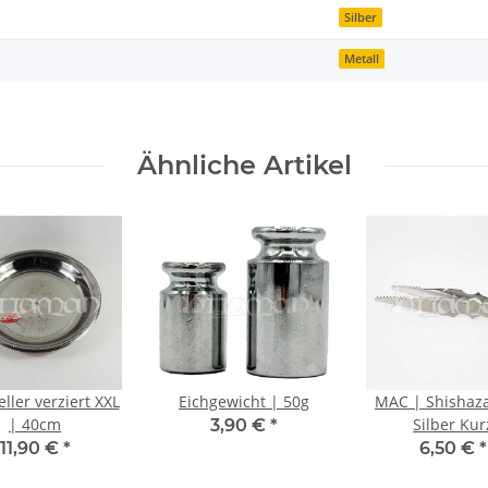
Silber
Metall
Ähnliche Artikel
ller verziert XXL
Eichgewicht | 50g
MAC | Shishaz
| 40cm
Silber Kur
3,90 €
*
11,90 €
*
6,50 €
*