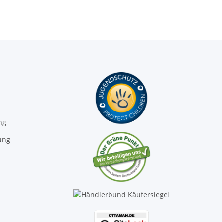
ng
ung