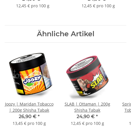
12,45 € pro 100 g
12,45 € pro 100 g
Ähnliche Artikel
Joozy | Maridan Tobacco
SLAB | Ottaman | 200g
Spri
| 200g Shisha Tabak
Shisha Tabak
Tob
26,90 €
*
24,90 €
*
13,45 € pro 100 g
12,45 € pro 100 g
1