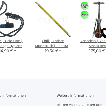
 | Gold Line |
Chill | Carbon
Venookah | Ven
änge Hygiene
Mundstück | Edelstahl
Mocca Ber
dstück | Blau
| Gold
14,90 €
*
19,50 €
*
175,00 
e Informationen
Weitere Informationen
Risiken von E-Zigaretten und