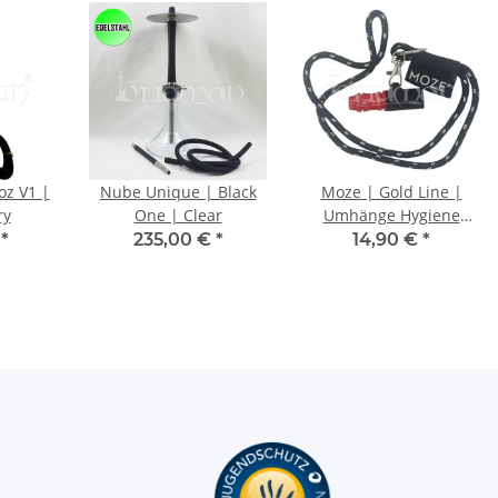
oz V1 |
Nube Unique | Black
Moze | Gold Line |
ry
One | Clear
Umhänge Hygiene
Mundstück | Rot
€
*
235,00 €
*
14,90 €
*