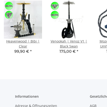
Heavenwood | Bibi |
Venookah | Venoz V1 |
Moze
Clear
Black Swan
Umh
Mun
99,90 €
*
175,00 €
*
Informationen
Gesetzlich
Adresse & Öffnungszeiten
AGB