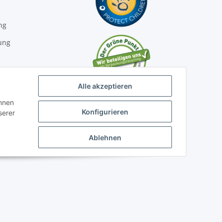
ng
ung
Alle akzeptieren
önnen
Konfigurieren
serer
Ablehnen