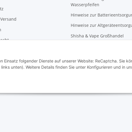
Wasserpfeifen
tz
Hinweise zur Batterieentsorgu
 Versand
Hinweise zur Altgeräteentsorg
m
Shisha & Vape Großhandel
recht
Black Friday und Aktionen
den Einsatz folgender Dienste auf unserer Website: ReCaptcha. Sie k
links unten). Weitere Details finden Sie unter
Konfigurieren
und in un