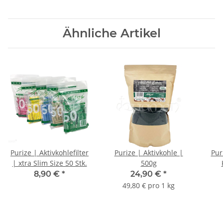
Ähnliche Artikel
Purize | Aktivkohlefilter
Purize | Aktivkohle |
Pur
| xtra Slim Size 50 Stk.
500g
8,90 €
*
24,90 €
*
49,80 € pro 1 kg