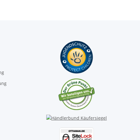
ng
ung