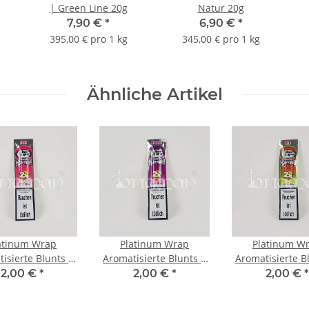
| Green Line 20g
Natur 20g
7,90 €
*
6,90 €
*
395,00 € pro 1 kg
345,00 € pro 1 kg
Ähnliche Artikel
atinum Wrap
Platinum Wrap
Platinum W
isierte Blunts |
Aromatisierte Blunts |
Aromatisierte B
 - Bubble Gum
Purple - Traube
Red - Erdbeere
2,00 €
*
2,00 €
*
2,00 €
*