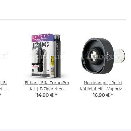
| E-
Elfbar | Elfa Turbo Pro
Norddampf | Relict
et |
Kit | E-Zigaretten
Kühleinheit | Vaporizer
Akkuträger | Schwarz
| Schwarz
*
14,90 €
*
16,90 €
*