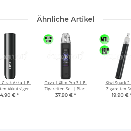
Ähnliche Artikel
 Cirak Akku | E-
Oxva | Xlim Pro 3 | E-
Kiwi Spark 2 
tten Akkuträger |
Zigaretten Set | Black
Zigaretten S
Schwarz
Leather
Schwarz
4,90 €
*
37,90 €
*
19,90 €