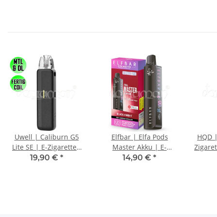
Uwell | Caliburn G5
Elfbar | Elfa Pods
HQD |
Lite SE | E-Zigaretten
Master Akku | E-
Zigare
Set | Black Leather
Zigaretten Akkuträger |
19,90 €
*
14,90 €
*
Schwarz