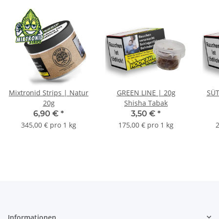
Mixtronid Strips | Natur
GREEN LINE | 20g
SÜT
20g
Shisha Tabak
6,90 €
*
3,50 €
*
345,00 € pro 1 kg
175,00 € pro 1 kg
2
Informationen