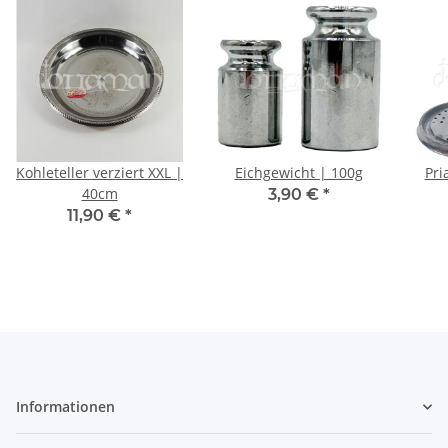
Kohleteller verziert XXL |
Eichgewicht | 100g
Pri
40cm
3,90 €
*
11,90 €
*
Informationen