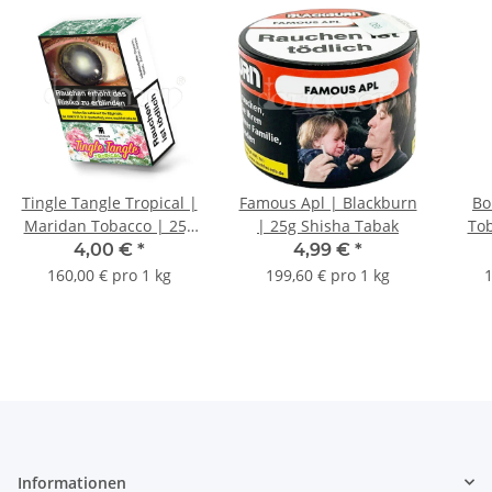
Tingle Tangle Tropical |
Famous Apl | Blackburn
Bo
Maridan Tobacco | 25g
| 25g Shisha Tabak
Tob
Shisha Tabak
4,00 €
*
4,99 €
*
160,00 € pro 1 kg
199,60 € pro 1 kg
1
Informationen