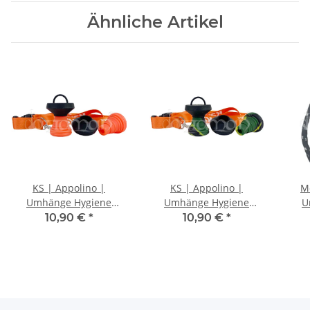
Ähnliche Artikel
KS | Appolino |
KS | Appolino |
M
Umhänge Hygiene
Umhänge Hygiene
U
Mundstück | Orange
Mundstück |
Mun
10,90 €
*
10,90 €
*
Camouflage