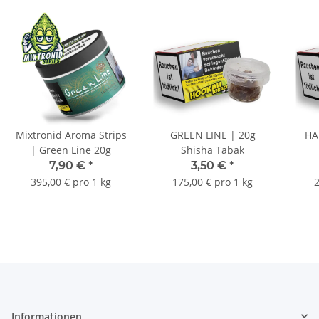
Mixtronid Aroma Strips
GREEN LINE | 20g
HA
| Green Line 20g
Shisha Tabak
7,90 €
*
3,50 €
*
395,00 € pro 1 kg
175,00 € pro 1 kg
2
Informationen