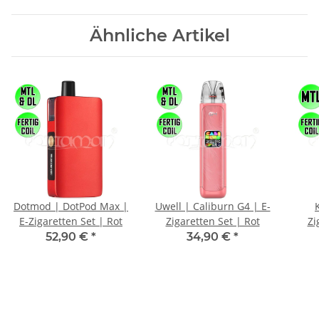
Ähnliche Artikel
Dotmod | DotPod Max |
Uwell | Caliburn G4 | E-
E-Zigaretten Set | Rot
Zigaretten Set | Rot
Zi
52,90 €
*
34,90 €
*