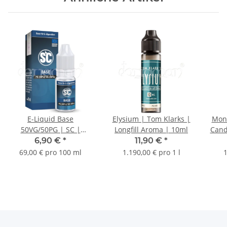
E-Liquid Base
Elysium | Tom Klarks |
Mons
50VG/50PG | SC |
Longfill Aroma | 10ml
Cand
Nikotinfrei | 10ml
6,90 €
*
11,90 €
*
69,00 € pro 100 ml
1.190,00 € pro 1 l
1