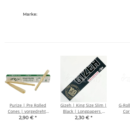
Marke:
Purize | Pre Rolled
Gizeh | King Size Slim |
G-Rol
Cones | vorgedrehte
Black | Longpapers +
Cor
Papers | 6 Stk.
Filtertips
Aromat
2,90 €
*
2,30 €
*
Rap 