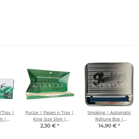
'Tips |
Purize | Papes n Tray |
Smoking | Automatic
im |
King Size Slim |
Rollung Box |
 +
Longpapers
Drehmaschine | 70mm
2,30 €
*
14,90 €
*
ter