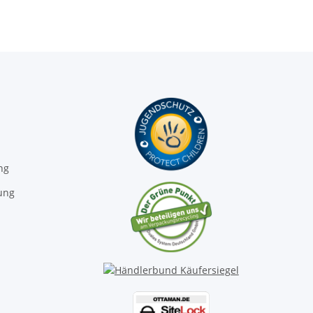
ng
ung