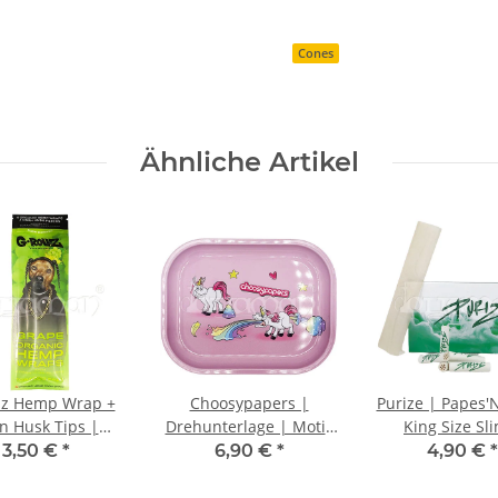
Cones
Ähnliche Artikel
lz Hemp Wrap +
Choosypapers |
Purize | Papes'N
n Husk Tips |
Drehunterlage | Motiv
King Size Sl
isierte Blunts |
Unicorn
Longpapers
3,50 €
*
6,90 €
*
4,90 €
*
Traube | 4 Stk.
Aktivkohlefil